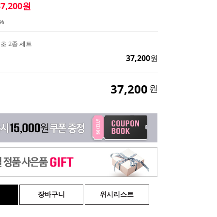
37,200
원
%
초 2종 세트
37,200
원
37,200
원
장바구니
위시리스트