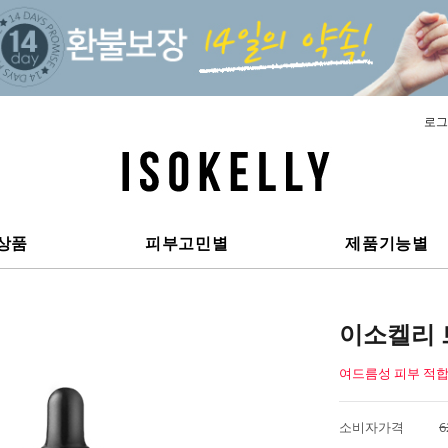
로그
상품
피부고민별
제품기능별
이소켈리 
여드름성 피부 적합
소비자가격
6